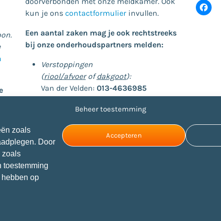
doorverbonden met onze meldkamer. Ook
kun je ons
contactformulier
invullen.
Een aantal zaken mag je ook rechtstreeks
oon.
bij onze onderhoudspartners melden:
e
n
Verstoppingen
(
riool/afvoer
of
dakgoot
):
Van der Velden:
013-4636985
e
Glasschade:
Beheer toestemming
Snepvangers Glas:
088-1660304
Storing centrale verwarming op Tholen:
eën zoals
Van de Velde Installatiegroep:
0113-
Accepteren
raadplegen. Door
572120
 zoals
Storing centrale verwarming in andere
en toestemming
gebieden:
P. Jansen Installatietechniek:
ed hebben op
088-7060240
eiligheid