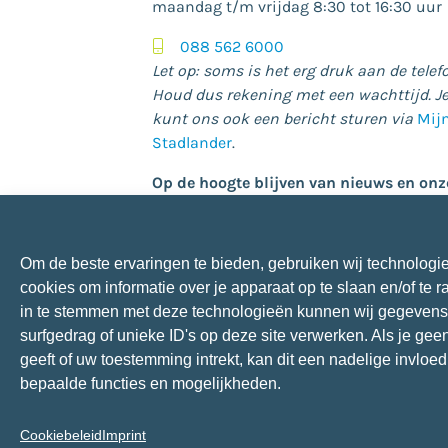
maandag t/m vrijdag 8:30 tot 16:30 uur
088 562 6000
Let op: soms is het erg druk aan de telef
Houd dus rekening met een wachttijd. J
kunt ons ook een bericht sturen via
Mij
Stadlander
.
Op de hoogte blijven van nieuws en onz
(nieuwbouw)projecten?
Meld je aan voor onze nieuwsbrief:
Om de beste ervaringen te bieden, gebruiken wij technologi
aanmelden nieuwsbrief
cookies om informatie over je apparaat op te slaan en/of te 
in te stemmen met deze technologieën kunnen wij gegevens
surfgedrag of unieke ID's op deze site verwerken. Als je ge
© 2026 Stadlander
geeft of uw toestemming intrekt, kan dit een nadelige invlo
Cookies
Disclaimer
Privacybeleid
V
bepaalde functies en mogelijkheden.
Cookiebeleid
Imprint