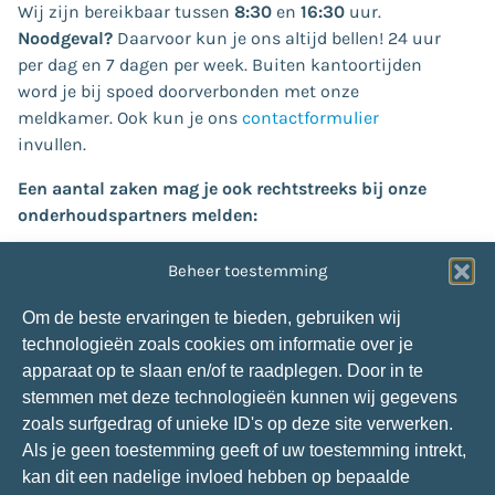
Wij zijn bereikbaar tussen
8:30
en
16:30
uur.
Noodgeval?
Daarvoor kun je ons altijd bellen! 24 uur
per dag en 7 dagen per week. Buiten kantoortijden
word je bij spoed doorverbonden met onze
meldkamer. Ook kun je ons
contactformulier
invullen.
Een aantal zaken mag je ook rechtstreeks bij onze
onderhoudspartners melden:
Verstoppingen (
riool/afvoer
of
dakgoot
):
Beheer toestemming
Van der Velden:
013-4636985
Glasschade:
Om de beste ervaringen te bieden, gebruiken wij
Snepvangers Glas:
088-1660304
technologieën zoals cookies om informatie over je
Storing centrale verwarming op Tholen:
apparaat op te slaan en/of te raadplegen. Door in te
Van de Velde Installatiegroep:
0113-572120
stemmen met deze technologieën kunnen wij gegevens
Storing centrale verwarming in andere gebieden:
zoals surfgedrag of unieke ID's op deze site verwerken.
P. Jansen Installatietechniek:
088-7060240
Als je geen toestemming geeft of uw toestemming intrekt,
kan dit een nadelige invloed hebben op bepaalde