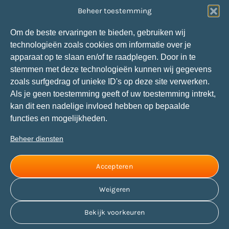
Verstoppingen (
riool/afvoer
of
dakgoot
):
Beheer toestemming
Van der Velden:
013-4636985
Glasschade:
Om de beste ervaringen te bieden, gebruiken wij
Snepvangers Glas:
088-1660304
technologieën zoals cookies om informatie over je
Storing centrale verwarming op Tholen:
apparaat op te slaan en/of te raadplegen. Door in te
Van de Velde Installatiegroep:
0113-572120
stemmen met deze technologieën kunnen wij gegevens
Storing centrale verwarming in andere gebieden:
zoals surfgedrag of unieke ID's op deze site verwerken.
P. Jansen Installatietechniek:
088-7060240
Als je geen toestemming geeft of uw toestemming intrekt,
kan dit een nadelige invloed hebben op bepaalde
Social media
functies en mogelijkheden.
Contact met ons opnemen via social media kan ook.
Beheer diensten
Al onze kanalen vind je via onderstaande buttons.
Hou je daarbij aan onze
huisregels
.
Accepteren
Weigeren
Bekijk voorkeuren