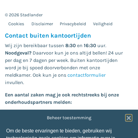
© 2026 Stadlander
Cookies
Disclaimer
Privacybeleid
Veiligheid
Contact buiten kantoortijden
Wij zijn bereikbaar tussen
8:30
en
16:30
uur.
Noodgeval?
Daarvoor kun je ons altijd bellen! 24 uur
per dag en 7 dagen per week. Buiten kantoortijden
word je bij spoed doorverbonden met onze
meldkamer. Ook kun je ons
contactformulier
invullen.
Een aantal zaken mag je ook rechtstreeks bij onze
onderhoudspartners melden:
Verstoppingen (
riool/afvoer
of
dakgoot
):
Beheer toestemming
Van der Velden:
013-4636985
Glasschade:
Om de beste ervaringen te bieden, gebruiken wij
Snepvangers Glas:
088-1660304