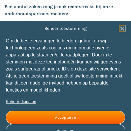
Een aantal zaken mag je ook rechtstreeks bij onze
onderhoudspartners melden:
Verstoppingen (
riool/afvoer
of
dakgoot
):
Beheer toestemming
Van der Velden:
013-4636985
Glasschade:
Om de beste ervaringen te bieden, gebruiken wij
Snepvangers Glas:
088-1660304
technologieën zoals cookies om informatie over je
Storing centrale verwarming op Tholen:
apparaat op te slaan en/of te raadplegen. Door in te
Van de Velde Installatiegroep:
0113-572120
stemmen met deze technologieën kunnen wij gegevens
Storing centrale verwarming in andere gebieden:
zoals surfgedrag of unieke ID's op deze site verwerken.
P. Jansen Installatietechniek:
088-7060240
Als je geen toestemming geeft of uw toestemming intrekt,
kan dit een nadelige invloed hebben op bepaalde
Social media
functies en mogelijkheden.
Contact met ons opnemen via social media kan ook.
Beheer diensten
Al onze kanalen vind je via onderstaande buttons.
Hou je daarbij aan onze
huisregels
.
Accepteren
Weigeren