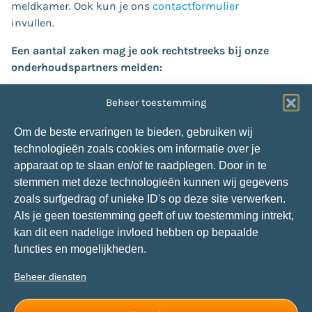
meldkamer. Ook kun je ons
contactformulier
invullen.
Een aantal zaken mag je ook rechtstreeks bij onze
onderhoudspartners melden:
Verstoppingen (
riool/afvoer
of
dakgoot
):
Beheer toestemming
Van der Velden:
013-4636985
Glasschade:
Om de beste ervaringen te bieden, gebruiken wij
Snepvangers Glas:
088-1660304
technologieën zoals cookies om informatie over je
Storing centrale verwarming op Tholen:
apparaat op te slaan en/of te raadplegen. Door in te
Van de Velde Installatiegroep:
0113-572120
stemmen met deze technologieën kunnen wij gegevens
Storing centrale verwarming in andere gebieden:
zoals surfgedrag of unieke ID's op deze site verwerken.
P. Jansen Installatietechniek:
088-7060240
Als je geen toestemming geeft of uw toestemming intrekt,
kan dit een nadelige invloed hebben op bepaalde
Social media
functies en mogelijkheden.
Contact met ons opnemen via social media kan ook.
Beheer diensten
Al onze kanalen vind je via onderstaande buttons.
Hou je daarbij aan onze
huisregels
.