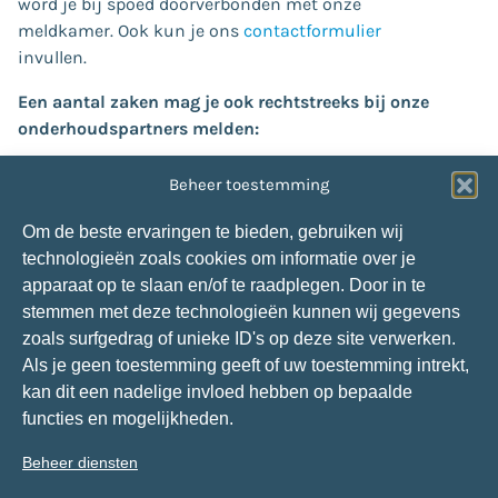
word je bij spoed doorverbonden met onze
meldkamer. Ook kun je ons
contactformulier
invullen.
Een aantal zaken mag je ook rechtstreeks bij onze
onderhoudspartners melden:
Verstoppingen (
riool/afvoer
of
dakgoot
):
Beheer toestemming
Van der Velden:
013-4636985
Glasschade:
Om de beste ervaringen te bieden, gebruiken wij
Snepvangers Glas:
088-1660304
technologieën zoals cookies om informatie over je
Storing centrale verwarming op Tholen:
apparaat op te slaan en/of te raadplegen. Door in te
Van de Velde Installatiegroep:
0113-572120
stemmen met deze technologieën kunnen wij gegevens
Storing centrale verwarming in andere gebieden:
zoals surfgedrag of unieke ID's op deze site verwerken.
P. Jansen Installatietechniek:
088-7060240
Als je geen toestemming geeft of uw toestemming intrekt,
kan dit een nadelige invloed hebben op bepaalde
Social media
functies en mogelijkheden.
Contact met ons opnemen via social media kan ook.
Beheer diensten
Al onze kanalen vind je via onderstaande buttons.