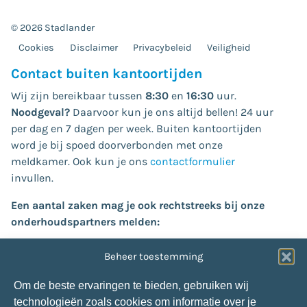
© 2026 Stadlander
Cookies
Disclaimer
Privacybeleid
Veiligheid
Contact buiten kantoortijden
Wij zijn bereikbaar tussen
8:30
en
16:30
uur.
Noodgeval?
Daarvoor kun je ons altijd bellen! 24 uur
per dag en 7 dagen per week. Buiten kantoortijden
word je bij spoed doorverbonden met onze
meldkamer. Ook kun je ons
contactformulier
invullen.
Een aantal zaken mag je ook rechtstreeks bij onze
onderhoudspartners melden:
Verstoppingen (
riool/afvoer
of
dakgoot
):
Beheer toestemming
Van der Velden:
013-4636985
Glasschade:
Om de beste ervaringen te bieden, gebruiken wij
Snepvangers Glas:
088-1660304
technologieën zoals cookies om informatie over je