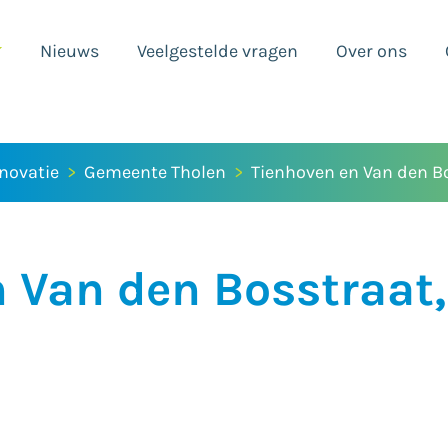
Nieuws
Veelgestelde vragen
Over ons
novatie
Gemeente Tholen
Tienhoven en Van den B
 Van den Bosstraat,